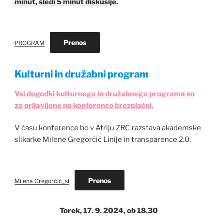
minut, sledi 5 minut diskusije.
Prenos
PROGRAM
Kulturni in družabni program
Vsi dogodki kulturnega in družabnega programa so
za prijavljene na konferenco brezplačni.
V času konference bo v Atriju ZRC razstava akademske
slikarke Milene Gregorčič Linije in transparence 2.0.
Prenos
Milena Gregorčič_si
Torek, 17. 9. 2024, ob 18.30